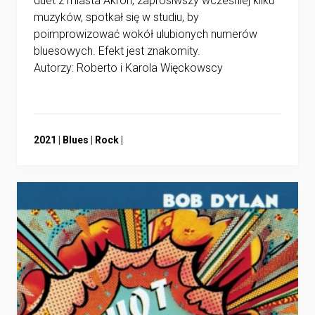
duet z miasta Akron, zaprosiwszy wcześniej kilku
muzyków, spotkał się w studiu, by
poimprowizować wokół ulubionych numerów
bluesowych. Efekt jest znakomity.
Autorzy: Roberto i Karola Więckowscy
Przejdź
Przejdź
Przejdź
2021
|
Blues
|
Rock
|
do:
do:
do: