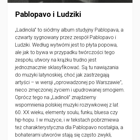
Pablopavo i Ludziki
„Ladinola” to siódmy album studyjny Pablopava, a
czwarty sygnowany przez zespół Pablopavo i
Ludziki. Według wytwórni jest to płyta popowa,
ale jak to bywa w przypadku twórczości tego
zespołu, utwory na krążku trudno jest
jednoznacznie sklasyfikować. Są tu nawiązania
do muzyki latynoskiej, choć jak zastrzegają
artyści – w wersji „oprowadzonej po Warszawie”,
nieco zmęczonej życiem i upudrowanej smogiem.
Oprócz tego na „Ladinoli” znajdziemy
wspomnienia polskiej muzyki rozrywkowej z lat
60. XX wieku, elementy soulu, funku, bluesa czy
hip-hopu. I w muzyce, i w tekstach pobrzmiewa
też charakterystyczna dla Pablopavo nostalgia, a
bohaterami utworów stają się często zwykli,