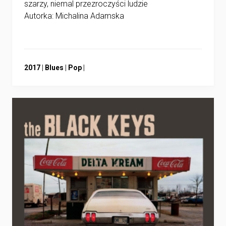
szarzy, niemal przezroczyści ludzie
Autorka: Michalina Adamska
Przejdź
Przejdź
Przejdź
2017
|
Blues
|
Pop
|
do:
do:
do: