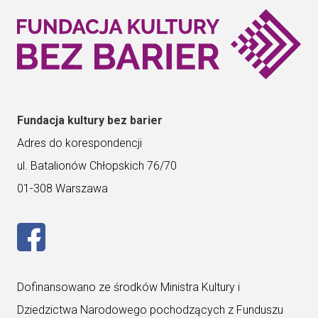
numer:
numer:
numer:
numer:
Fundacja kultury bez barier
Adres do korespondencji
ul. Batalionów Chłopskich 76/70
01-308 Warszawa
– Przejdź do strony Rock AD Roll na Facebooku. Otwi
Dofinansowano ze środków Ministra Kultury i
Dziedzictwa Narodowego pochodzących z Funduszu