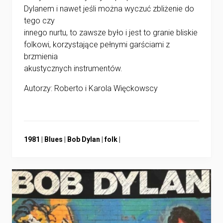
Dylanem i nawet jeśli można wyczuć zbliżenie do
tego czy
innego nurtu, to zawsze było i jest to granie bliskie
folkowi, korzystające pełnymi garściami z
brzmienia
akustycznych instrumentów.
Autorzy: Roberto i Karola Więckowscy
Przejdź
Przejdź
Przejdź
Przejdź
1981
|
Blues
|
Bob Dylan
|
folk
|
do:
do:
do:
do: