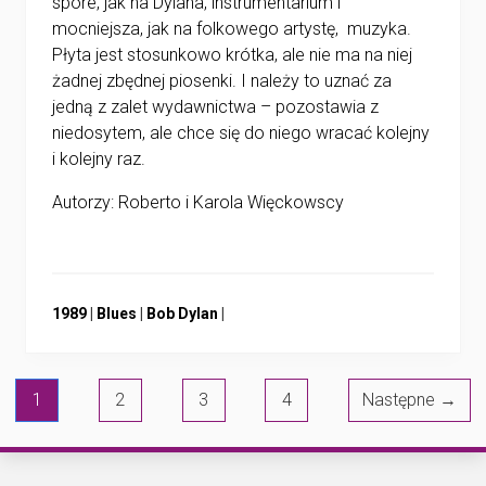
spore, jak na Dylana, instrumentarium i
mocniejsza, jak na folkowego artystę, muzyka.
Płyta jest stosunkowo krótka, ale nie ma na niej
żadnej zbędnej piosenki. I należy to uznać za
jedną z zalet wydawnictwa – pozostawia z
niedosytem, ale chce się do niego wracać kolejny
i kolejny raz.
Autorzy: Roberto i Karola Więckowscy
Przejdź
Przejdź
Przejdź
1989
|
Blues
|
Bob Dylan
|
do:
do:
do:
1
2
3
4
Następne →
Przejdź
Przejdź
Przejdź
Przejdź
Przejdź do
do
do
do
do
strony
strony
strony
strony