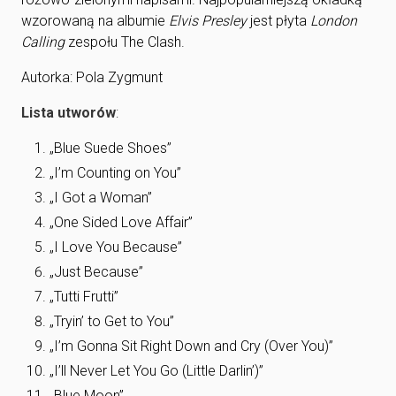
wzorowaną na albumie
Elvis Presley
jest płyta
London
Calling
zespołu The Clash.
Autorka: Pola Zygmunt
Lista utworów
:
„Blue Suede Shoes”
„I’m Counting on You”
„I Got a Woman”
„One Sided Love Affair”
„I Love You Because”
„Just Because”
„Tutti Frutti”
„Tryin’ to Get to You”
„I’m Gonna Sit Right Down and Cry (Over You)”
„I’ll Never Let You Go (Little Darlin’)”
„Blue Moon”