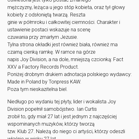
mężczyzny, leżąca u jego stóp kobieta, oraz tył głowy
kobiety z odsłoniętą twarzą. Reszta
ginie w półmroku i całkowitej ciemności. Charakter i
ustawienie postaci wskazuje na scenę
czuwania przy zmarłym Jezusie.
Tylna strona okładki jest również biała, również ma
czarną cienką ramkę. W ramce na górze
napis Joy Division, a na dole, mniejszą czcionką: Fact
XXV a Factory Records Product.
Poniżej drobnym drukiem adnotacja polskiego wydawcy:
Made in Poland by Tonpress KAW.
Poza tym nieskazitelna biel.
Niedługo po wydaniu tej płyty, lider i wokalista Joy
Division popełnił samobójstwo. Ian Curtis
zrobił to, gdy miał 27 lat i jest jednym z najczęściej
wspominanych muzyków, którzy tworzą
tzw. Klub 27. Należą do niego ci artyści, którzy odeszli
właśnie w wieku 27 lat.