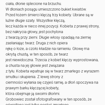
ciała, dłonie splecione na brzuchu.
W dłoniach posągu umieszczono bukiet kwiatów.
Przed łożem śmierci klęczą trzy kobiety. Ubrane są w
luźne długie szaty. Wszystkie klęczą,
lecz każda w nieco innej pozycji. Kobieta z prawej strony,
bez nakrycia głowy, jest pochylona
z twarzą przy ziemi. Długie włosy opadają na ziemię
zasłaniając twarz. Druga z nich opiera
rękę o łoże, a czoło kładzie na ramieniu. Głowę ma
okrytą chustą, w ten sposób, że twarz
jest niewidoczna. Trzecia z kobiet klęczy wyprostowana,
a chusta na jej głowie jest związana
z tyłu. Kobieta wpatruje się w twarz zmarłego z wyrazem
smutku i skupienia. Z lewej strony z
ciemności wyłania się czyjeś ramię, a dłoń spoczywa na
prawym barku klęczącej kobiety,
która obejmuje ją swoimi dłońmi.
Grobowiec został sfotografowany w ten sposób, że
oświetlona jest tylko postać zmarłego