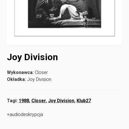
Joy Division
Wykonawca:
Closer
Okładka:
Joy Division
Tagi:
1988
,
Closer
,
Joy Division
,
Klub27
+audiodeskrypcja